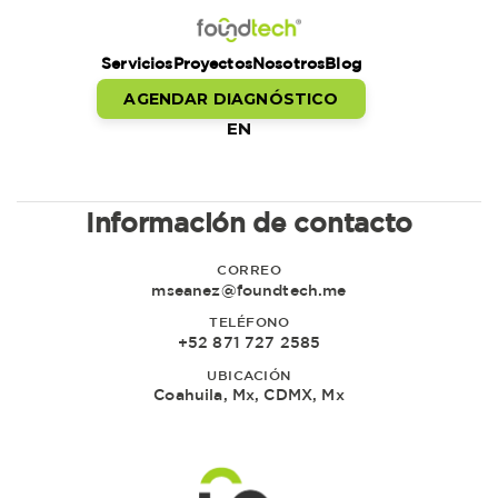
Servicios
Proyectos
Nosotros
Blog
AGENDAR DIAGNÓSTICO
EN
Información de contacto
CORREO
mseanez@foundtech.me
TELÉFONO
+52 871 727 2585
UBICACIÓN
Coahuila, Mx, CDMX, Mx