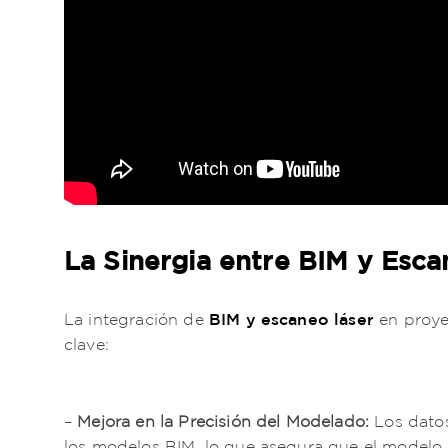
La Sinergia entre BIM y Esca
BIM y escaneo láser
La integración de
en proyec
clave:
–
Mejora en la Precisión del Modelado:
Los datos
los modelos BIM, lo que asegura que el modelo di