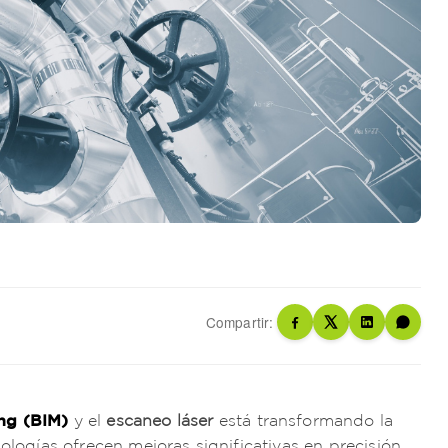
Compartir:
ng (BIM)
y el
escaneo láser
está transformando la
nologías ofrecen mejoras significativas en precisión,