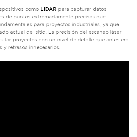
LiDAR
dispositivos como
para capturar datos
bes de puntos extremadamente precisas que
fundamentales para proyectos industriales, ya que
o actual del sitio. La precisión del escaneo láser
ecutar proyectos con un nivel de detalle que antes era
s y retrasos innecesarios.