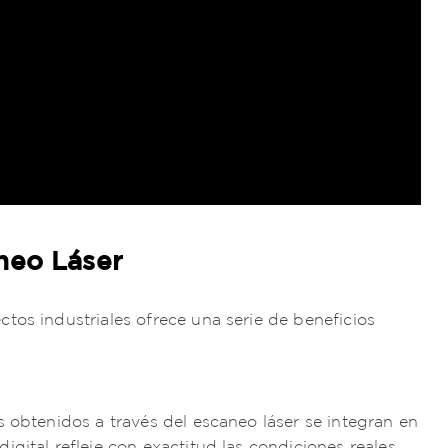
neo Láser
tos industriales ofrece una serie de beneficios
 obtenidos a través del escaneo láser se integran en
gital refleje con exactitud las condiciones reales