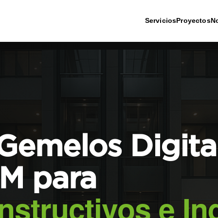
Servicios
Proyectos
N
Gemelos Digita
IM para
structivos e Ind