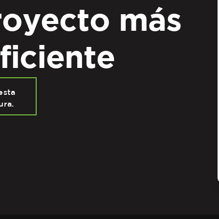
royecto más
ficiente
esta
ura.