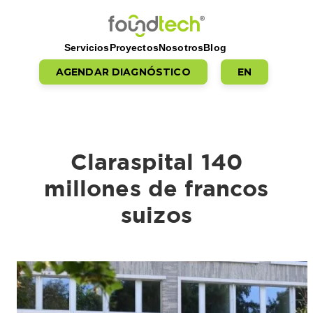
Saltar al contenido
Servicios
Proyectos
Nosotros
Blog
AGENDAR DIAGNÓSTICO
EN
Claraspital 140
millones de francos
suizos