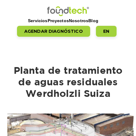
Saltar al contenido
Servicios
Proyectos
Nosotros
Blog
AGENDAR DIAGNÓSTICO
EN
Planta de tratamiento
de aguas residuales
Werdholzli Suiza