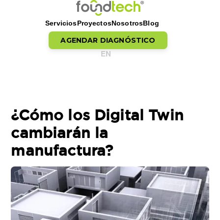
Servicios
Proyectos
Nosotros
Blog
AGENDAR DIAGNÓSTICO
EN
Saltar al contenido
¿Cómo los Digital Twin
cambiarán la
manufactura?