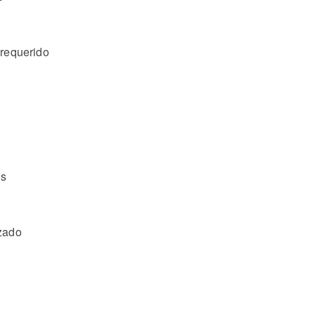
 requerido
es
izado